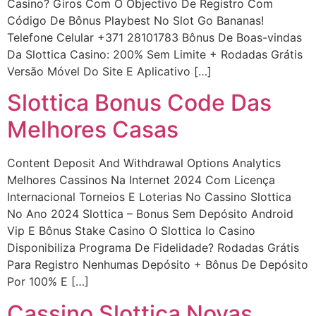
Casino? Giros Com O Objectivo De Registro Com
Código De Bônus Playbest No Slot Go Bananas!
Telefone Celular +371 28101783 Bônus De Boas-vindas
Da Slottica Casino: 200% Sem Limite + Rodadas Grátis
Versão Móvel Do Site E Aplicativo […]
Slottica Bonus Code Das
Melhores Casas
Content Deposit And Withdrawal Options Analytics
Melhores Cassinos Na Internet 2024 Com Licença
Internacional Torneios E Loterias No Cassino Slottica
No Ano 2024 Slottica – Bonus Sem Depósito Android
Vip E Bônus Stake Casino O Slottica Io Casino
Disponibiliza Programa De Fidelidade? Rodadas Grátis
Para Registro Nenhumas Depósito + Bônus De Depósito
Por 100% E […]
Cassino Slottica Novas