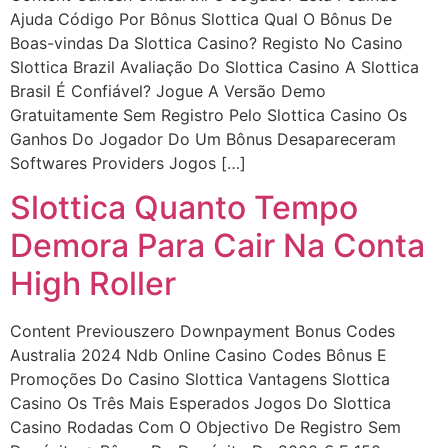
Ajuda Código Por Bônus Slottica Qual O Bônus De
Boas-vindas Da Slottica Casino? Registo No Casino
Slottica Brazil Avaliação Do Slottica Casino A Slottica
Brasil É Confiável? Jogue A Versão Demo
Gratuitamente Sem Registro Pelo Slottica Casino Os
Ganhos Do Jogador Do Um Bônus Desapareceram
Softwares Providers Jogos […]
Slottica Quanto Tempo
Demora Para Cair Na Conta
High Roller
Content Previouszero Downpayment Bonus Codes
Australia 2024 Ndb Online Casino Codes Bônus E
Promoções Do Casino Slottica Vantagens Slottica
Casino Os Três Mais Esperados Jogos Do Slottica
Casino Rodadas Com O Objectivo De Registro Sem