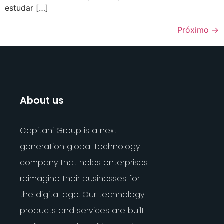
estudar […]
Próximo
→
About us
Capitani Group is a next-
generation global technology
company that helps enterprises
reimagine their businesses for
the digital age. Our technology
products and services are built